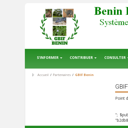
S'INFORMER
CONTRIBUER
CONSULTER
Accueil
/
Partenaires
/
GBIF Benin
GBIF
Point 
"; $pub
"b2db8