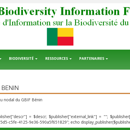
BIODIVERSITÉ
RESSOURCES
PARTENAIRES
 BENIN
du nodal du GBIF Bénin
lisher["descr"] = $descr; $publisher["external_link"] = ""; $publisher
5d5-c5fe-4125-9e36-590a5f651829"; echo display_publisher($publishe