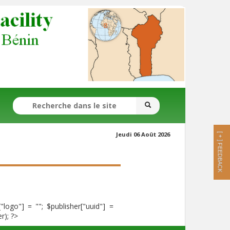
SEARCH FORM
Search
Search
Jeudi 06 Août 2026
[ + ]
FEEDBACK
["logo"] = ""; $publisher["uuid"] =
r); ?>