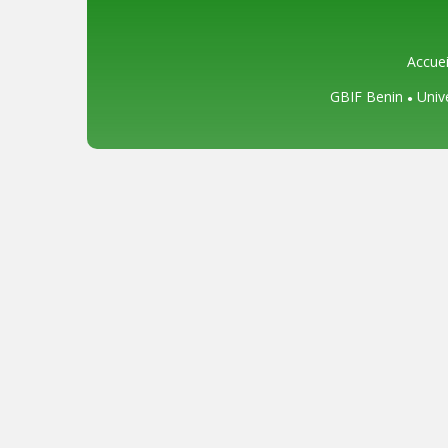
Accuei
GBIF Benin
Univ
●