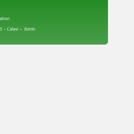
ation
3
– Calavi –
Benin