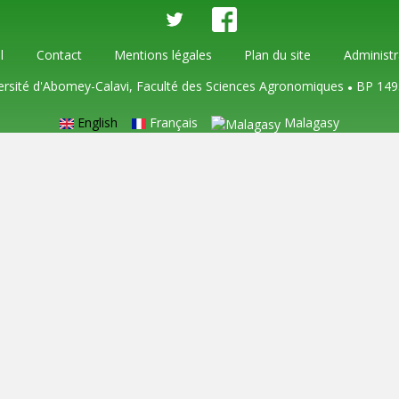
l
Contact
Mentions légales
Plan du site
Administr
ersité d'Abomey-Calavi, Faculté des Sciences Agronomiques
BP 149
●
English
Français
Malagasy