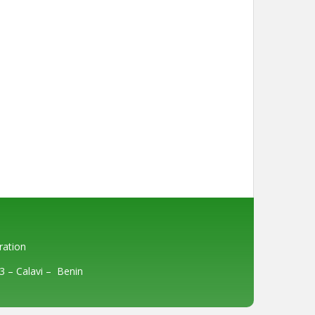
ration
3
– Calavi –
Benin