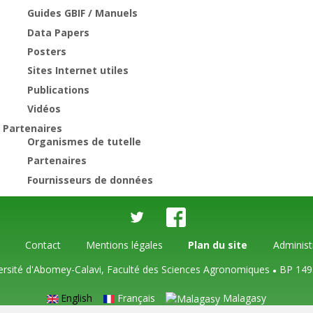
Guides GBIF / Manuels
Data Papers
Posters
Sites Internet utiles
Publications
Vidéos
Partenaires
Organismes de tutelle
Partenaires
Fournisseurs de données
Contact
Mentions légales
Plan du site
Administ
ersité d'Abomey-Calavi, Faculté des Sciences Agronomiques
BP 149
●
English
Français
Malagasy