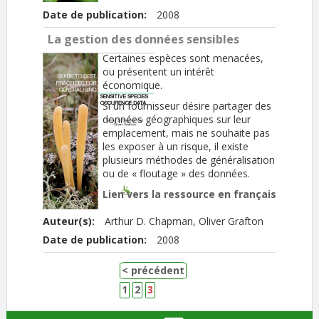
Date de publication:
2008
La gestion des données sensibles
Certaines espèces sont menacées,
ou présentent un intérêt
économique.
Si un fournisseur désire partager des
données géographiques sur leur
emplacement, mais ne souhaite pas
les exposer à un risque, il existe
plusieurs méthodes de généralisation
ou de « floutage » des données.
Lien vers la ressource en français
Auteur(s):
Arthur D. Chapman, Oliver Grafton
Date de publication:
2008
< précédent
1
2
3