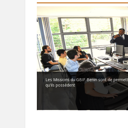
Les Missions du GBIF Benin sont de permett
qu'ils possèdent