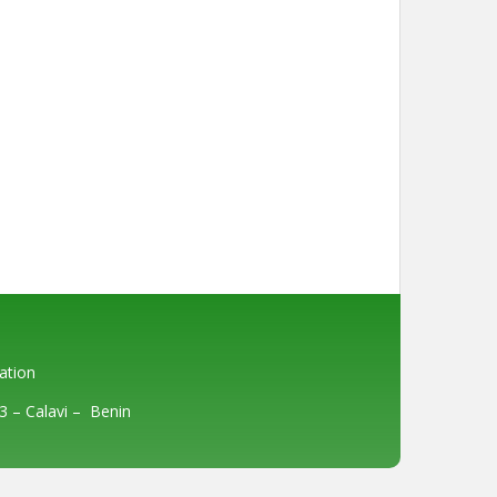
ation
3
– Calavi –
Benin