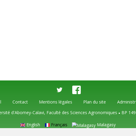
l
Contact
Mentions légales
Plan du site
Administr
ersité d'Abomey-Calavi, Faculté des Sciences Agronomiques
BP 149
●
English
Français
Malagasy