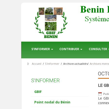
S'INFORMER
CONTRIBUER
CONSULTER
Accueil
/
S'informer
/
Archives actualités
/
Archives mensu
OCT
S'INFORMER
LE G
GBIF
Publ
Le GBI
Point nodal du Bénin
connex